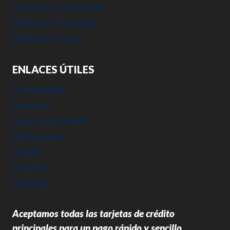
Terminos y Condiciones
Política de Privacidad
Política de Genero
ENLACES ÚTILES
Tu Merkadito
Schematic
Logia Carlos Roloff
TuMerkadito
QvaPay
TropiPay
QvaShop
Aceptamos todas las tarjetas de crédito
principales para un pago rápido y sencillo.