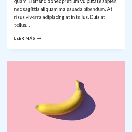
quam. Eleifend donec pretium vulputate sapien
nec sagittis aliquam malesuada bibendum. At
risus viverra adipiscing at in tellus. Duis at
tellus…
WANT
LEER MÁS
TO
GROW
YOUR
BUSINESS?
YOU
NEED
A
GROWTH
STRATEGY