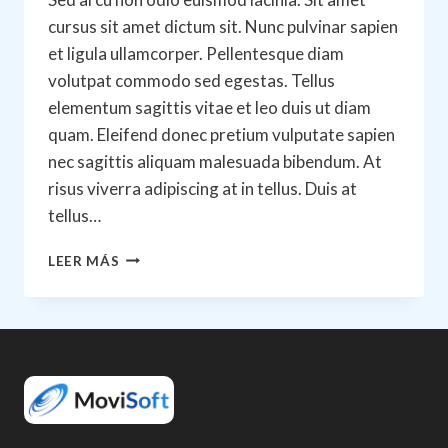
cursus sit amet dictum sit. Nunc pulvinar sapien
et ligula ullamcorper. Pellentesque diam
volutpat commodo sed egestas. Tellus
elementum sagittis vitae et leo duis ut diam
quam. Eleifend donec pretium vulputate sapien
nec sagittis aliquam malesuada bibendum. At
risus viverra adipiscing at in tellus. Duis at
tellus…
5
LEER MÁS
STAGES
OF
TEAM
DEVELOPMENT:
WHAT
YOU
NEED
TO
KNOW