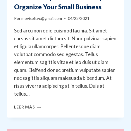
Organize Your Small Business
Por
movisoftvc@gmail.com
04/23/2021
Sed arcu non odio euismod lacinia. Sit amet
cursus sit amet dictum sit. Nunc pulvinar sapien
et ligula ullamcorper. Pellentesque diam
volutpat commodo sed egestas. Tellus
elementum sagittis vitae et leo duis ut diam
quam. Eleifend donec pretium vulputate sapien
nec sagittis aliquam malesuada bibendum. At
risus viverra adipiscing at in tellus. Duis at
tellus…
TOOLS
LEER MÁS
AND
TIPS
TO
SUCCESSFULLY