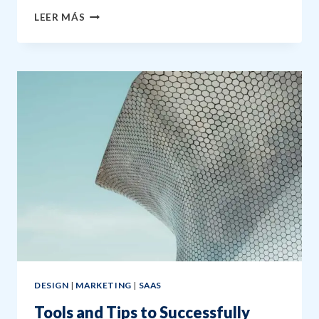
THE
LEER MÁS
BEST
SAAS
TOOLS
TO
BOOST
BUSINESS
GROWTH
DESIGN
|
MARKETING
|
SAAS
Tools and Tips to Successfully