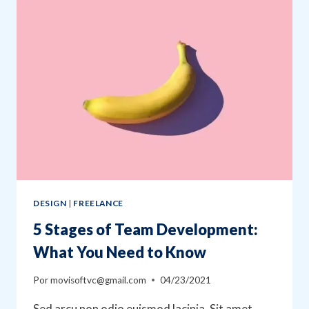
ORGANIZE
YOUR
SMALL
BUSINESS
DESIGN
|
FREELANCE
5 Stages of Team Development:
What You Need to Know
Por
movisoftvc@gmail.com
04/23/2021
Sed arcu non odio euismod lacinia. Sit amet