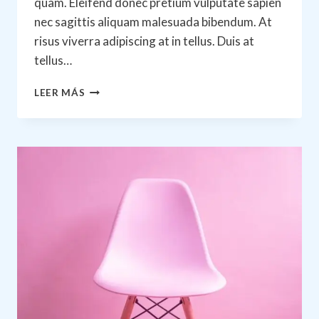
quam. Eleifend donec pretium vulputate sapien
nec sagittis aliquam malesuada bibendum. At
risus viverra adipiscing at in tellus. Duis at
tellus…
WHAT
LEER MÁS
EFFECT
WILL
AI
HAVE
ON
CONSTRUCTION?